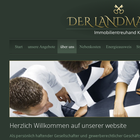
Herzlich Willkommen auf unserer website
Als  
persönlich  
haftender  
Gesellschafter  
und  
gewerberechtlicher  
Geschäfts