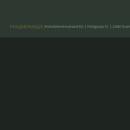
Immobilientreuhand KG
 | 
Feldgasse 51 | 2440 Gram
DER LANDMAKLER  