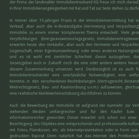
der  
Firma  
der  
landmakler  
Immobilientreuhand  
KG  
freue  
ich  
mich  
darauf,
in Ihrer Immobilienangelegenheit mit Rat und Tat zur Seite stehen zu dürfe
In   
meiner   
über   
15-jährigen   
Praxis   
in   
der   
Immobilienvermittlung   
hat   
si
Verkauf,   
aber   
auch   
die   
In-Bestandgabe   
(Vermietung   
und   
Verpachtung) 
Immobilie   
zu   
einem   
immer   
komplexeren   
Thema   
entwickelt.   
Viele   
gese
Verpflichtungen    
(Energieausweisvorlagegesetz,    
Immobilienertragsteuer, 
erwarten  
heute  
den  
Verkäufer,  
aber  
auch  
den  
Vermieter  
und  
Verpächter
Liegenschaft,  
einer  
Eigentumswohnung  
oder  
eines  
anderen  
Nutzungsobj
und    
es    
ist    
wohl    
mit    
ziemlicher    
Sicherheit    
davon    
auszugehen,    
das
Gesetzgeber  
auch  
in  
Zukunft  
noch  
die  
eine  
oder  
andere  
weitere  
Neuer
diesem   
Zusammenhang   
umsetzen   
wird.   
Diesbezüglich   
ist   
es   
auch   
fü
Immobilientreuhänder    
eine    
unerlässliche    
Notwendigkeit,    
eine    
umfa
Kenntnis  
in  
den  
verschiedenen  
Rechtsbelangen  
(Vertragsrecht,  
Bestand
Mietrechtsgesetz,  
Bau-  
und  
Raumordnung  
u.v.m.)  
aufzuweisen,  
gleichs
eine realistische Marktwerteinschätzung durchführen zu können. 
Auch  
die  
Bewerbung  
der  
Immobilie  
ist  
aufgrund  
der  
nunmehr  
zur  
Ver
stehenden     
Medien     
umfangreicher     
und     
für     
den     
Käufer     
bzw.    
informationsreicher   
geworden.   
Dieser   
erwartet   
sich   
schon   
vor   
einer  
Besichtigung  
des  
Objektes  
eine  
entsprechende  
und  
professionelle  
Aufber
mit  
Fotos,  
Planskizzen,  
etc.  
als  
Internetpräsentation  
oder  
in  
Form  
von 
gedruckten   
Esposé.   
Denn   
natürlich   
hat   
das   
Internet   
den   
Printbereich